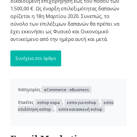
δικαιούμενη επιχορήγηση έως του ποσού των
1.500,00 €. Ως έναρξη επιλεξιμότητας δαπανών
ορίζεται η 18η Μαρτίου 2020. Συνεπώς, το
σύνολο των επιλέξιμων δαπανών θα πρέπει να
έχει εκκινήσει ως Φυσικό και Οικονομικό
αντικείμενο από την ημέρα αυτή και μετά.
Συνέχεια στο άρθρο
Κατηγορίες
eCommerce - eBusiness
Ετικέτες
,
,
eshop espa
εσπα για eshop
εσπα
,
επιδότηση eshop
εσπα κατασκευή eshop