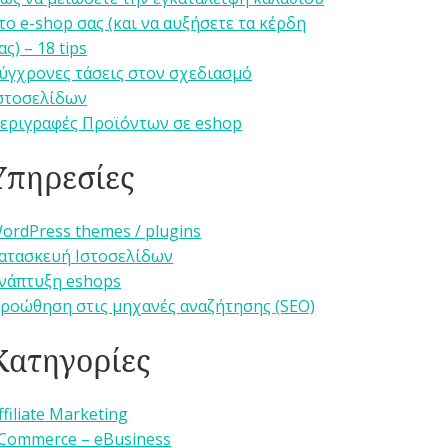
το e-shop σας (και να αυξήσετε τα κέρδη
ας) – 18 tips
ύγχρονες τάσεις στον σχεδιασμό
στοσελίδων
εριγραφές Προϊόντων σε eshop
Υπηρεσίες
ordPress themes / plugins
ατασκευή Ιστοσελίδων
νάπτυξη eshops
ροώθηση στις μηχανές αναζήτησης (SEO)
Κατηγορίες
ffiliate Marketing
Commerce – eBusiness