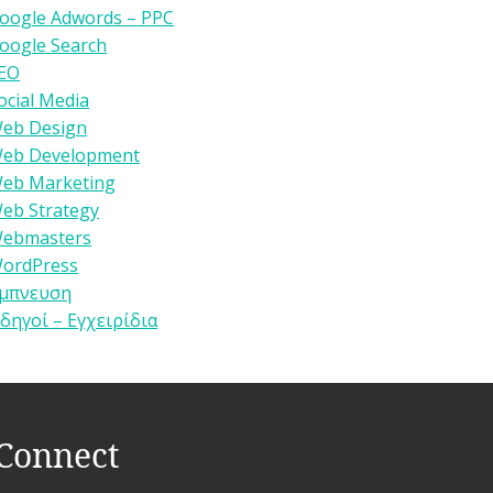
oogle Adwords – PPC
oogle Search
EO
ocial Media
eb Design
eb Development
eb Marketing
eb Strategy
ebmasters
ordPress
μπνευση
δηγοί – Εγχειρίδια
Connect