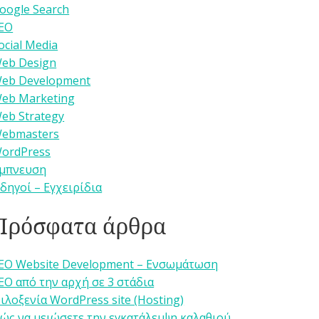
oogle Search
EO
ocial Media
eb Design
eb Development
eb Marketing
eb Strategy
ebmasters
ordPress
μπνευση
δηγοί – Εγχειρίδια
Πρόσφατα άρθρα
EO Website Development – Ενσωμάτωση
EO από την αρχή σε 3 στάδια
ιλοξενία WordPress site (Hosting)
ώς να μειώσετε την εγκατάλειψη καλαθιού