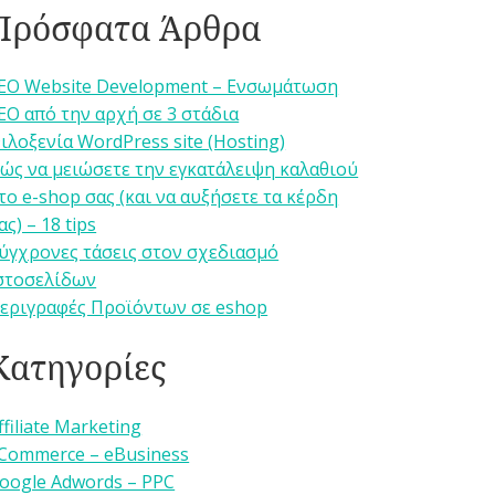
Πρόσφατα Άρθρα
EO Website Development – Ενσωμάτωση
EO από την αρχή σε 3 στάδια
ιλοξενία WordPress site (Hosting)
ώς να μειώσετε την εγκατάλειψη καλαθιού
το e-shop σας (και να αυξήσετε τα κέρδη
ας) – 18 tips
ύγχρονες τάσεις στον σχεδιασμό
στοσελίδων
εριγραφές Προϊόντων σε eshop
Κατηγορίες
ffiliate Marketing
Commerce – eBusiness
oogle Adwords – PPC