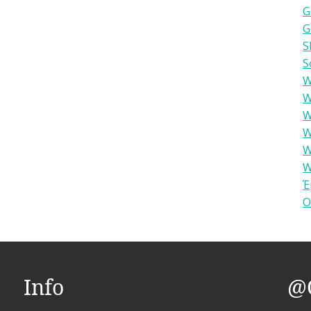
G
G
S
S
W
W
W
W
W
W
Έ
Ο
Info
@