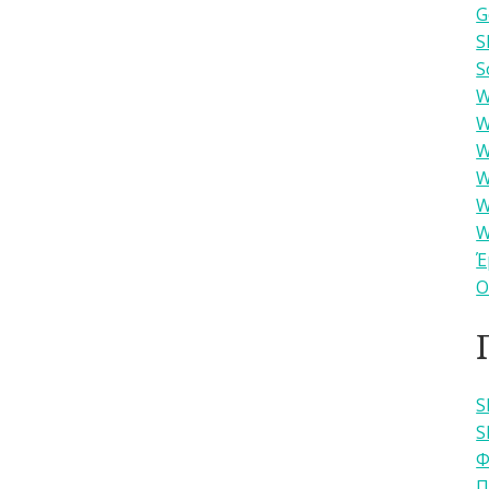
G
S
S
W
W
W
W
W
W
Έ
Ο
S
S
Φ
Π