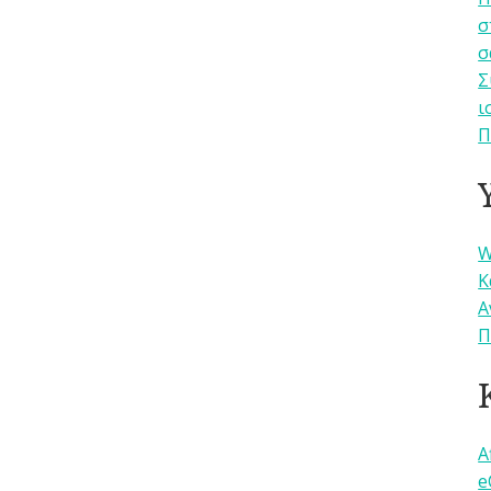
σ
σ
Σ
ι
Π
W
Κ
Α
Π
A
e