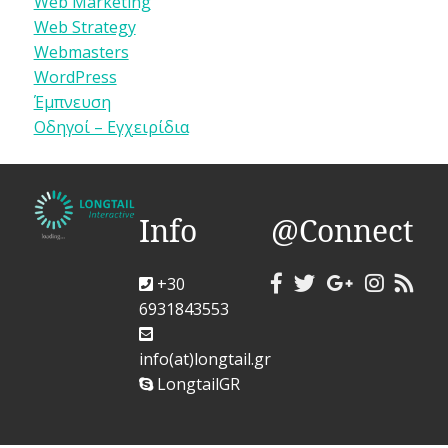
Web Marketing
Web Strategy
Webmasters
WordPress
Έμπνευση
Οδηγοί – Εγχειρίδια
Info
@Connect
+30
6931843553
info(at)longtail.gr
LongtailGR