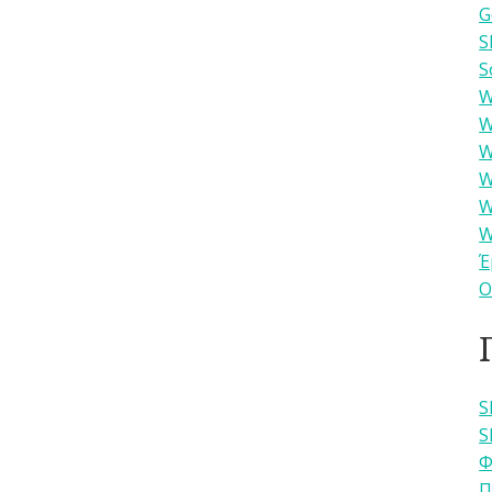
G
S
S
W
W
W
W
W
W
Έ
Ο
S
S
Φ
Π