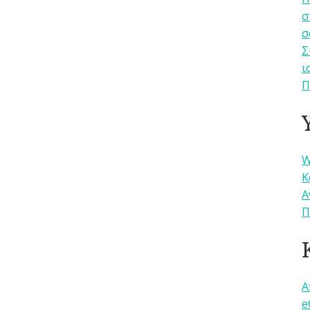
σ
σ
Σ
ι
Π
W
Κ
Α
Π
A
e