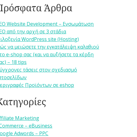
Πρόσφατα Άρθρα
EO Website Development – Ενσωμάτωση
EO από την αρχή σε 3 στάδια
ιλοξενία WordPress site (Hosting)
ώς να μειώσετε την εγκατάλειψη καλαθιού
το e-shop σας (και να αυξήσετε τα κέρδη
ας) – 18 tips
ύγχρονες τάσεις στον σχεδιασμό
στοσελίδων
εριγραφές Προϊόντων σε eshop
Κατηγορίες
ffiliate Marketing
Commerce – eBusiness
oogle Adwords – PPC