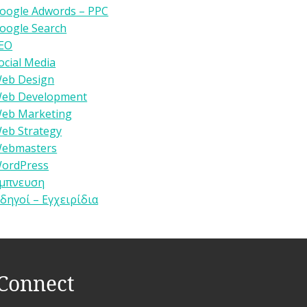
oogle Adwords – PPC
oogle Search
EO
ocial Media
eb Design
eb Development
eb Marketing
eb Strategy
ebmasters
ordPress
μπνευση
δηγοί – Εγχειρίδια
Connect