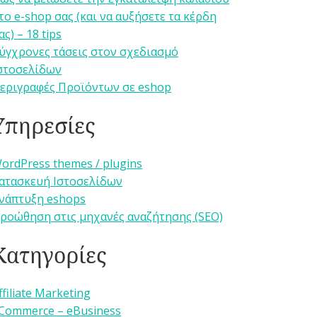
το e-shop σας (και να αυξήσετε τα κέρδη
ας) – 18 tips
ύγχρονες τάσεις στον σχεδιασμό
στοσελίδων
εριγραφές Προϊόντων σε eshop
Υπηρεσίες
ordPress themes / plugins
ατασκευή Ιστοσελίδων
νάπτυξη eshops
ροώθηση στις μηχανές αναζήτησης (SEO)
Κατηγορίες
ffiliate Marketing
Commerce – eBusiness