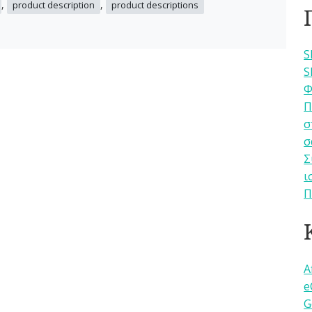
,
,
product description
product descriptions
S
S
Φ
Π
σ
σ
Σ
ι
Π
A
e
G