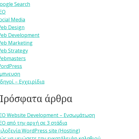
oogle Search
EO
ocial Media
eb Design
eb Development
eb Marketing
eb Strategy
ebmasters
ordPress
μπνευση
δηγοί – Εγχειρίδια
Πρόσφατα άρθρα
EO Website Development – Ενσωμάτωση
EO από την αρχή σε 3 στάδια
ιλοξενία WordPress site (Hosting)
ώς να μειώσετε την εγκατάλειψη καλαθιού