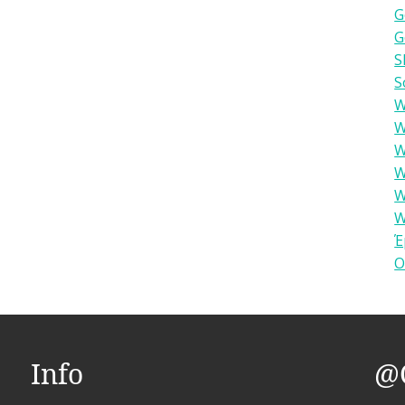
G
G
S
S
W
W
W
W
W
W
Έ
Ο
Info
@