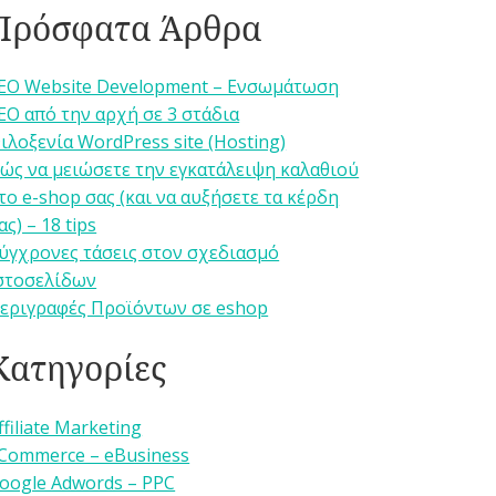
Πρόσφατα Άρθρα
EO Website Development – Ενσωμάτωση
EO από την αρχή σε 3 στάδια
ιλοξενία WordPress site (Hosting)
ώς να μειώσετε την εγκατάλειψη καλαθιού
το e-shop σας (και να αυξήσετε τα κέρδη
ας) – 18 tips
ύγχρονες τάσεις στον σχεδιασμό
στοσελίδων
εριγραφές Προϊόντων σε eshop
Κατηγορίες
ffiliate Marketing
Commerce – eBusiness
oogle Adwords – PPC