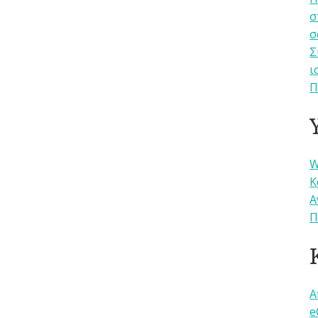
σ
σ
Σ
ι
Π
W
Κ
Α
Π
A
e