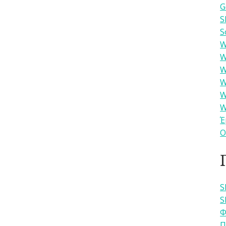
G
S
S
W
W
W
W
W
W
Έ
Ο
S
S
Φ
Π