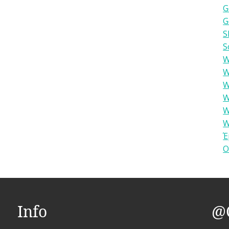
G
G
S
S
W
W
W
W
W
W
Έ
Ο
Info
@