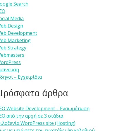
oogle Search
EO
ocial Media
eb Design
eb Development
eb Marketing
eb Strategy
ebmasters
ordPress
μπνευση
δηγοί – Εγχειρίδια
Πρόσφατα άρθρα
EO Website Development – Ενσωμάτωση
EO από την αρχή σε 3 στάδια
ιλοξενία WordPress site (Hosting)
ώς να μειώσετε την εγκατάλειψη καλαθιού