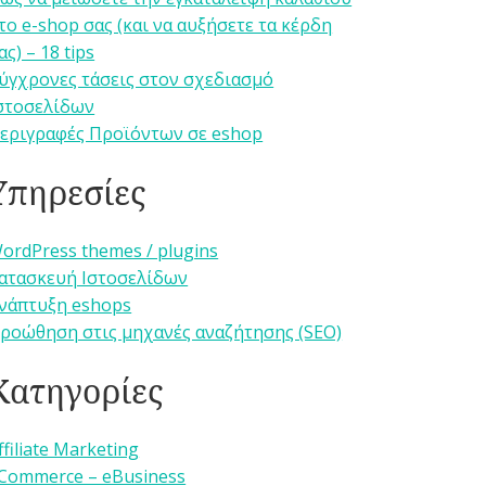
το e-shop σας (και να αυξήσετε τα κέρδη
ας) – 18 tips
ύγχρονες τάσεις στον σχεδιασμό
στοσελίδων
εριγραφές Προϊόντων σε eshop
Υπηρεσίες
ordPress themes / plugins
ατασκευή Ιστοσελίδων
νάπτυξη eshops
ροώθηση στις μηχανές αναζήτησης (SEO)
Κατηγορίες
ffiliate Marketing
Commerce – eBusiness