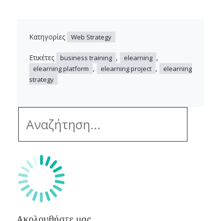
Κατηγορίες
Web Strategy
Ετικέτες
,
,
business training
elearning
,
,
elearning platform
elearning project
elearning
strategy
Ακολουθήστε μας...