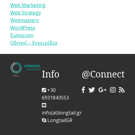
Web Marketing
Web Strategy
Webmasters
WordPress
Έμπνευση
Οδηγοί – Εγχειρίδια
Info
@Connect
+30
6931843553
info(at)longtail.gr
LongtailGR