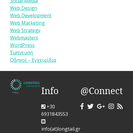
Social Media
Web Design
Web Development
Web Marketing
Web Strategy
Webmasters
WordPress
Έμπνευση
Οδηγοί – Εγχειρίδια
Info
@Connect
+30
6931843553
info(at)longtail.gr