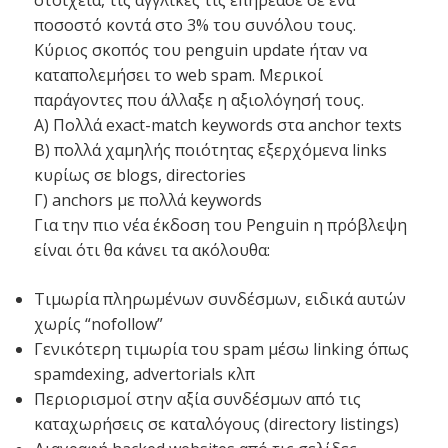
στοιχεία, τις αγγλικές τις επηρέασε σε ένα
ποσοστό κοντά στο 3% του συνόλου τους.
Κύριος σκοπός του penguin update ήταν να
καταπολεμήσει το web spam. Μερικοί
παράγοντες που άλλαξε η αξιολόγησή τους.
Α) Πολλά exact-match keywords στα anchor texts
Β) πολλά χαμηλής ποιότητας εξερχόμενα links
κυρίως σε blogs, directories
Γ) anchors με πολλά keywords
Για την πιο νέα έκδοση του Penguin η πρόβλεψη
είναι ότι θα κάνει τα ακόλουθα:
Τιμωρία πληρωμένων συνδέσμων, ειδικά αυτών
χωρίς “nofollow”
Γενικότερη τιμωρία του spam μέσω linking όπως
spamdexing, advertorials κλπ
Περιορισμοί στην αξία συνδέσμων από τις
καταχωρήσεις σε καταλόγους (directory listings)