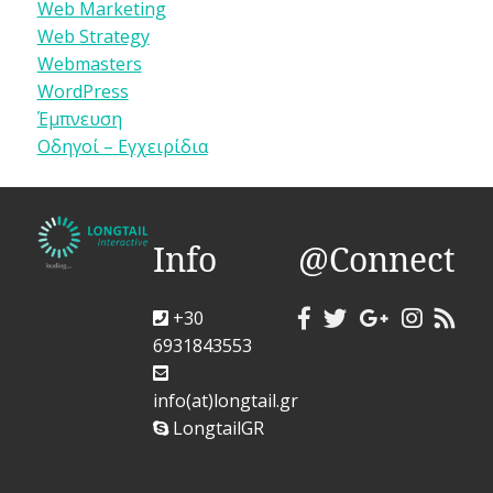
Web Marketing
Web Strategy
Webmasters
WordPress
Έμπνευση
Οδηγοί – Εγχειρίδια
Info
@Connect
+30
6931843553
info(at)longtail.gr
LongtailGR