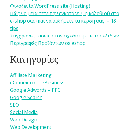
Φιλοξενία WordPress site (Hosting)
Πώς να μειώσετε την εγκατάλειψη καλαθιού στο
e-shop σας (και να αυξήσετε τα κέρδη σας) – 18
tips
Σύγχρονες τάσεις στον σχεδιασμό ιστοσελίδων
Περιγραφές Προϊόντων σε eshop
Κατηγορίες
Affiliate Marketing
eCommerce – eBusiness
Google Adwords – PPC
Google Search
SEO
Social Media
Web Design
Web Development