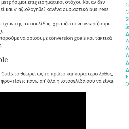
μετρήσιμοι επιχειρηματικοί στόχοι. Και αν δεν
G
ί και ν’ αξιολογηθεί κανένα ουσιαστικό business
G
S
τόχων της ιστοσελίδας, χρειάζεται να γνωρίζουμε
S
ι.
W
πορούμε να ορίσουμε conversion goals και τακτικά
W
.
W
W
ble
W
W
 Cutts το θεωρεί ως το πρώτο και κυριότερο λάθος,
Έ
 φροντίσεις πάνω απ’ όλα η ιστοσελίδα σου να είναι
Ο