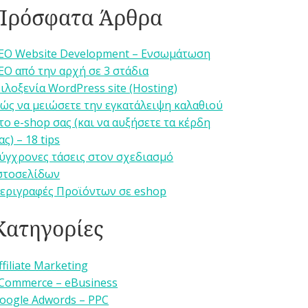
Πρόσφατα Άρθρα
EO Website Development – Ενσωμάτωση
EO από την αρχή σε 3 στάδια
ιλοξενία WordPress site (Hosting)
ώς να μειώσετε την εγκατάλειψη καλαθιού
το e-shop σας (και να αυξήσετε τα κέρδη
ας) – 18 tips
ύγχρονες τάσεις στον σχεδιασμό
στοσελίδων
εριγραφές Προϊόντων σε eshop
Κατηγορίες
ffiliate Marketing
Commerce – eBusiness
oogle Adwords – PPC