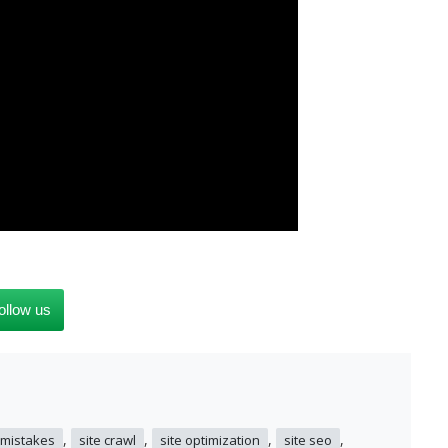
ollow us
,
,
,
,
 mistakes
site crawl
site optimization
site seo