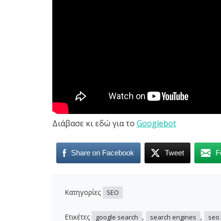
Διάβασε κι εδώ για το
Googlebot
Share on Facebook
Tweet
F
Κατηγορίες
SEO
Ετικέτες
,
,
google search
search engines
seo