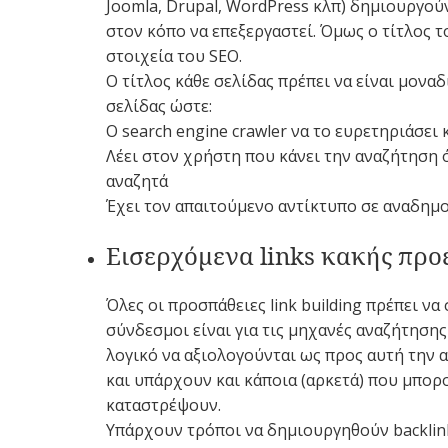
Joomla, Drupal, WordPress κλπ) δημιουργούν
στον κόπο να επεξεργαστεί. Όμως ο τίτλος 
στοιχεία του SEO.
Ο τίτλος κάθε σελίδας πρέπει να είναι μονα
σελίδας ώστε:
Ο search engine crawler να το ευρετηριάσει
Λέει στον χρήστη που κάνει την αναζήτηση ό
αναζητά
Έχει τον απαιτούμενο αντίκτυπο σε αναδημο
Εισερχόμενα links κακής προ
Όλες οι προσπάθειες link building πρέπει ν
σύνδεσμοι είναι για τις μηχανές αναζήτησης
λογικό να αξιολογούνται ως προς αυτή την αξί
και υπάρχουν και κάποια (αρκετά) που μπορο
καταστρέψουν.
Υπάρχουν τρόποι να δημιουργηθούν backlink