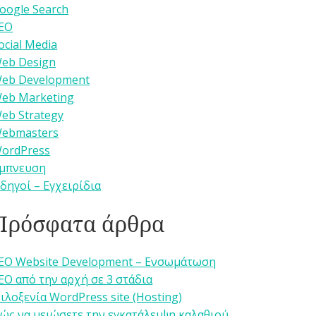
oogle Search
EO
ocial Media
eb Design
eb Development
eb Marketing
eb Strategy
ebmasters
ordPress
μπνευση
δηγοί – Εγχειρίδια
Πρόσφατα άρθρα
EO Website Development – Ενσωμάτωση
EO από την αρχή σε 3 στάδια
ιλοξενία WordPress site (Hosting)
ώς να μειώσετε την εγκατάλειψη καλαθιού