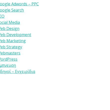
oogle Adwords – PPC
oogle Search
EO
ocial Media
eb Design
eb Development
eb Marketing
eb Strategy
ebmasters
ordPress
μπνευση
δηγοί – Εγχειρίδια