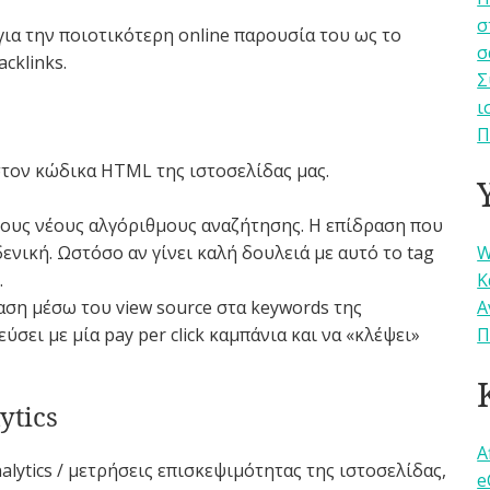
σ
για την ποιοτικότερη online παρουσία του ως το
σ
cklinks.
Σ
ι
Π
στον κώδικα HTML της ιστοσελίδας μας.
τους νέους αλγόριθμους αναζήτησης. Η επίδραση που
W
ενική. Ωστόσο αν γίνει καλή δουλειά με αυτό το tag
Κ
.
Α
ση μέσω του view source στα keywords της
Π
ύσει με μία pay per click καμπάνια και να «κλέψει»
ytics
A
alytics / μετρήσεις επισκεψιμότητας της ιστοσελίδας,
e