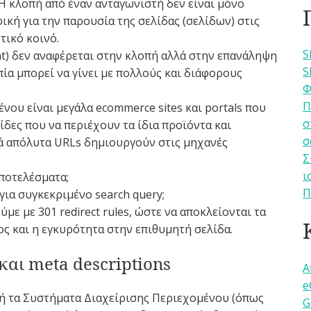
 Η κλοπή από έναν ανταγωνιστή δεν είναι μόνο
κή για την παρουσία της σελίδας (σελίδων) στις
τικό κοινό.
S
nt) δεν αναφέρεται στην κλοπή αλλά στην επανάληψη
S
πία μπορεί να γίνει με πολλούς και διάφορους
Φ
Π
ου είναι μεγάλα ecommerce sites και portals που
σ
δες που να περιέχουν τα ίδια προϊόντα και
σ
κά απόλυτα URLs δημιουργούν στις μηχανές
Σ
ι
αποτελέσματα;
Π
για συγκεκριμένο search query;
ε με 301 redirect rules, ώστε να αποκλείονται τα
ος και η εγκυρότητα στην επιθυμητή σελίδα.
και meta descriptions
A
e
δή τα Συστήματα Διαχείρισης Περιεχομένου (όπως
G