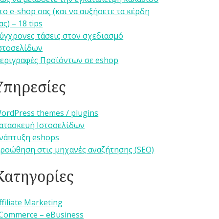
το e-shop σας (και να αυξήσετε τα κέρδη
ας) – 18 tips
ύγχρονες τάσεις στον σχεδιασμό
στοσελίδων
εριγραφές Προϊόντων σε eshop
Υπηρεσίες
ordPress themes / plugins
ατασκευή Ιστοσελίδων
νάπτυξη eshops
ροώθηση στις μηχανές αναζήτησης (SEO)
Κατηγορίες
ffiliate Marketing
Commerce – eBusiness