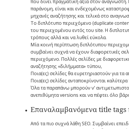
που δίνει πραγματική αξία στον αναγνώστη.
παράνομη, είναι και ενδεχομένως καταστροφι
μηχανές αναζήτησης και τελικά στο αναγνωσ
Το διπλότυπο περιεχόμενο (duplicate conte
του περιεχομένου εντός του site. Η διπλοτυ
τρόπους αλλά και να λυθεί εύκολα.
Μία κοινή περίπτωση διπλότυπου περιεχομέν
συμβαίνει συχνά να έχουν διαφορετικές σελί
περιεχόμενο. Πολλές σελίδες με διαφορετι
αναζήτησης «διλήμματα» τύπου,
Ποια(ες) σελίδες θα ευρετηριαστούν για τα 
Ποια(ες) σελίδες ανταποκρίνονται καλύτερα 
Όλα τα παραπάνω μπορούν ν’ αντιμετωπιστούμ
ανεπιθύμητα versions και να πέφτει όλο βάρ
Επαναλαμβανόμενα title tags 
Από τα πιο συχνά λάθη SEO. Συμβαίνει επει