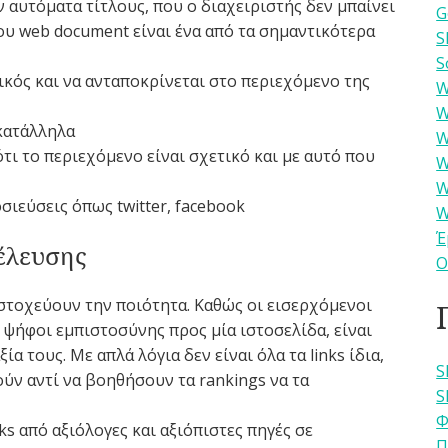
 αυτόματα τίτλους, που ο διαχειριστής δεν μπαίνει
G
του web document είναι ένα από τα σημαντικότερα
S
S
δικός και να ανταποκρίνεται στο περιεχόμενο της
W
W
 κατάλληλα
W
τι το περιεχόμενο είναι σχετικό και με αυτό που
W
W
σιεύσεις όπως twitter, facebook
W
Έ
έλευσης
Ο
α στοχεύουν την ποιότητα. Καθώς οι εισερχόμενοι
 ψήφοι εμπιστοσύνης προς μία ιστοσελίδα, είναι
α τους. Με απλά λόγια δεν είναι όλα τα links ίδια,
S
ύν αντί να βοηθήσουν τα rankings να τα
S
Φ
s από αξιόλογες και αξιόπιστες πηγές σε
Π