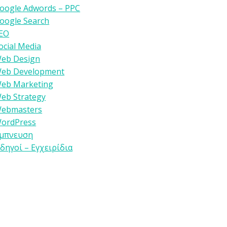
oogle Adwords – PPC
oogle Search
EO
ocial Media
eb Design
eb Development
eb Marketing
eb Strategy
ebmasters
ordPress
μπνευση
δηγοί – Εγχειρίδια