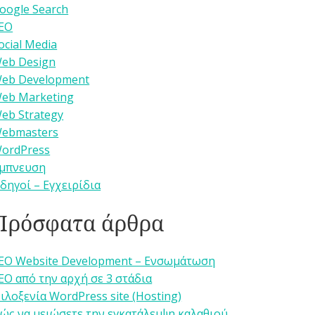
oogle Search
EO
ocial Media
eb Design
eb Development
eb Marketing
eb Strategy
ebmasters
ordPress
μπνευση
δηγοί – Εγχειρίδια
Πρόσφατα άρθρα
EO Website Development – Ενσωμάτωση
EO από την αρχή σε 3 στάδια
ιλοξενία WordPress site (Hosting)
ώς να μειώσετε την εγκατάλειψη καλαθιού