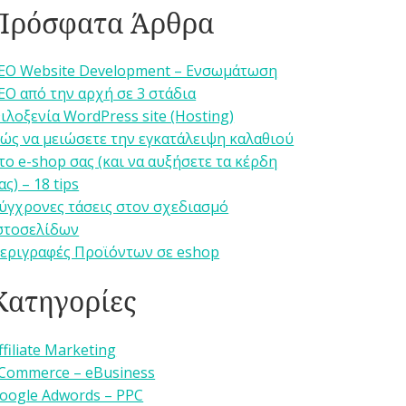
Πρόσφατα Άρθρα
EO Website Development – Ενσωμάτωση
EO από την αρχή σε 3 στάδια
ιλοξενία WordPress site (Hosting)
ώς να μειώσετε την εγκατάλειψη καλαθιού
το e-shop σας (και να αυξήσετε τα κέρδη
ας) – 18 tips
ύγχρονες τάσεις στον σχεδιασμό
στοσελίδων
εριγραφές Προϊόντων σε eshop
Κατηγορίες
ffiliate Marketing
Commerce – eBusiness
oogle Adwords – PPC