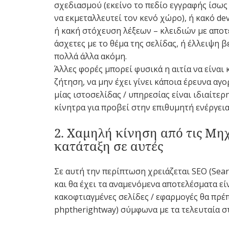
σχεδιασμού (εκείνο το πεδίο εγγραφής ίσως
να εκμεταλλευτεί τον κενό χώρο), ή κακό d
ή κακή στόχευση λέξεων – κλειδιών με αποτ
άσχετες με το θέμα της σελίδας, ή έλλειψη 
πολλά άλλα ακόμη.
Άλλες φορές μπορεί φυσικά η αιτία να είναι 
ζήτηση, να μην έχει γίνει κάποια έρευνα αγ
μίας ιστοσελίδας / υπηρεσίας είναι ιδιαίτε
κίνητρα για προβεί στην επιθυμητή ενέργεια
2. Χαμηλή κίνηση από τις Μη
κατάταξη σε αυτές
Σε αυτή την περίπτωση χρειάζεται SEO (Searc
και θα έχει τα αναμενόμενα αποτελέσματα εί
κακοφτιαγμένες σελίδες / εφαρμογές θα πρέπ
phptherightway) σύμφωνα με τα τελευταία στ