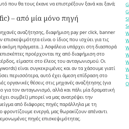
αυτό που θα τους έκανε να επιστρέξουν ξανά και ξανά;
G
G
fic) – από μία μόνο πηγή
S
S
ηχανές αναζήτησης, διαφήμιση pay per click, banner
W
ν επισκεψιμότητα είναι ο ίδιος που ισχύει για τις
W
ά ακόμη πράγματα…). Ασφάλεια υπάρχει στη διασπορά
W
οι επισκέπτες προέρχονται πχ από διαφήμιση στο
W
κέρδος, είμαστε στο έλεος του ανταγωνισμού. Οι
W
words) είναι συγκεκριμένες και αν τα χάσουμε γιατί
W
σει περισσότερα, αυτό έχει άμεση επίδραση στο
Έ
λές οργανικές θέσεις στις μηχανές αναζήτησης (για
Ο
ο για τον ανταγωνισμό, αλλά και πάλι μία δραματική
έχει συμβεί) μπορεί να μας ανατρέψει την
 μείγμα από διάφορες πηγές παράλληλα με τη
ο φροντίζουμε ενεργά, μας θωρακίζουν απέναντι
μεμονωμένες πηγές επισκεψιμότητας.