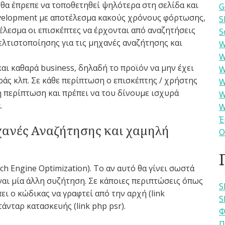
 θα έπρεπε να τοποθετηθεί ψηλότερα στη σελίδα και
G
evelopment με αποτέλεσμα κακούς χρόνους φόρτωσης,
S
έλεσμα οι επισκέπτες να έρχονται από αναζητήσεις
S
βελτιστοποίησης για τις μηχανές αναζήτησης και
W
W
και καθαρά business, δηλαδή το προϊόν να μην έχει
W
οράς κλπ. Σε κάθε περίπτωση ο επισκέπτης / χρήστης
W
ρη περίπτωση και πρέπει να του δίνουμε ισχυρά
W
.
W
Έ
χανές Αναζήτησης και χαμηλή
Ο
h Engine Optimization). Το αν αυτό θα γίνει σωστά
ναι μία άλλη συζήτηση. Σε κάποιες περιπτώσεις όπως
S
ει ο κώδικας να γραφτεί από την αρχή (link
S
άνταρ κατασκευής (link php psr).
Φ
Π