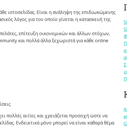
κάθε ιστοσελίδας. Είναι η ανάληψη της επιδιωκώμενης
σικός λόγος για τον οποίο γίνεται η κατασκευή της
S
S
 πελάτες, επίτευξη οικονομικών και άλλων στόχων,
Φ
munity και πολλά άλλα ξεχωριστά για κάθε online
Π
σ
σ
Σ
ι
Π
ίσεις
A
χει πολλές αιτίες και χρειάζεται προσοχή ώστε να
e
λίδας. Ενδεικτικά μόνο μπορεί να είναι καθαρά θέμα
G