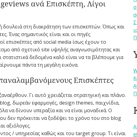
ageviews ανά Επισκέπτη, Λίγοι
σ
σ
Σ
ή δουλειά στη διακράτηση των επισκεπτών. Όπως και
ι
ες. Ένας σημαντικός είναι και οι πηγές
Π
λοί επισκέπτες από social media ίσως έχουν το
σμο από σχετικό site υψηλής αναγνωσιμότητας και
ι στατιστικά δεδομένα καλό είναι να τα βλέπουμε για
παίρνουμε πάντα τη μεγάλη εικόνα.
W
Κ
 Επαναλαμβανόμενους Επισκέπτες
Α
Π
ξαναέρθουν. Γι αυτό χρειάζεται στρατηγική και πλάνο.
blog, δωρεάν εφαρμογές, design themes, παιχνίδια,
όλα να δίνουν υπεραξία και να είναι μοναδικά. Ο
ου δεν πρόκειται να ξοδέψει το χρόνο του στο blog
αι αξιόλογες.
A
τος / υπηρεσίας καθώς και του target group. Τι είναι
e