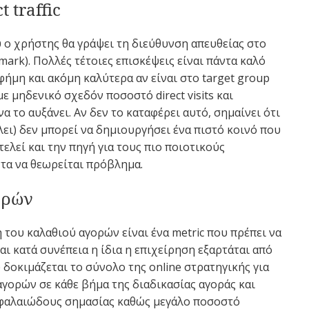
 traffic
 ο χρήστης θα γράψει τη διεύθυνση απευθείας στο
mark). Πολλές τέτοιες επισκέψεις είναι πάντα καλό
 φήμη και ακόμη καλύτερα αν είναι στο target group
με μηδενικό σχεδόν ποσοστό direct visits και
να το αυξάνει. Αν δεν το καταφέρει αυτό, σημαίνει ότι
άλει) δεν μπορεί να δημιουργήσει ένα πιστό κοινό που
τελεί και την πηγή για τους πιο ποιοτικούς
ντα να θεωρείται πρόβλημα.
ορών
η του καλαθιού αγορών είναι ένα metric που πρέπει να
αι κατά συνέπεια η ίδια η επιχείρηση εξαρτάται από
δοκιμάζεται το σύνολο της online στρατηγικής για
γορών σε κάθε βήμα της διαδικασίας αγοράς και
κεφαλαιώδους σημασίας καθώς μεγάλο ποσοστό