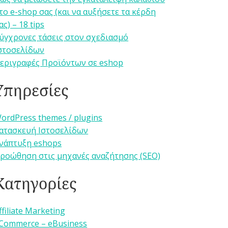
το e-shop σας (και να αυξήσετε τα κέρδη
ας) – 18 tips
ύγχρονες τάσεις στον σχεδιασμό
στοσελίδων
εριγραφές Προϊόντων σε eshop
Υπηρεσίες
ordPress themes / plugins
ατασκευή Ιστοσελίδων
νάπτυξη eshops
ροώθηση στις μηχανές αναζήτησης (SEO)
Κατηγορίες
ffiliate Marketing
Commerce – eBusiness