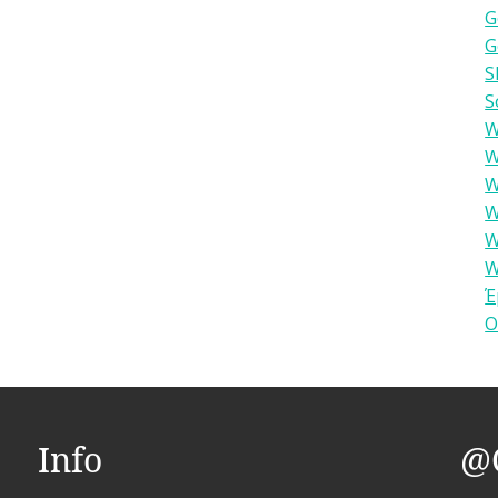
G
G
S
S
W
W
W
W
W
W
Έ
Ο
Info
@