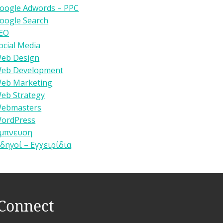
oogle Adwords – PPC
oogle Search
EO
ocial Media
eb Design
eb Development
eb Marketing
eb Strategy
ebmasters
ordPress
μπνευση
δηγοί – Εγχειρίδια
Connect