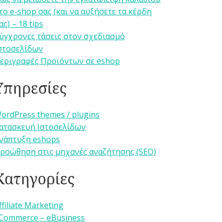
το e-shop σας (και να αυξήσετε τα κέρδη
ας) – 18 tips
ύγχρονες τάσεις στον σχεδιασμό
στοσελίδων
εριγραφές Προϊόντων σε eshop
Υπηρεσίες
ordPress themes / plugins
ατασκευή Ιστοσελίδων
νάπτυξη eshops
ροώθηση στις μηχανές αναζήτησης (SEO)
Κατηγορίες
ffiliate Marketing
Commerce – eBusiness