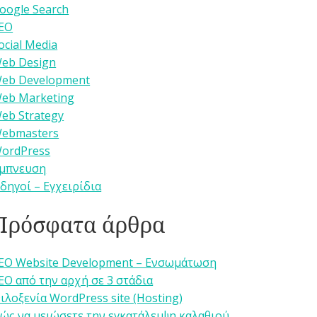
oogle Search
EO
ocial Media
eb Design
eb Development
eb Marketing
eb Strategy
ebmasters
ordPress
μπνευση
δηγοί – Εγχειρίδια
Πρόσφατα άρθρα
EO Website Development – Ενσωμάτωση
EO από την αρχή σε 3 στάδια
ιλοξενία WordPress site (Hosting)
ώς να μειώσετε την εγκατάλειψη καλαθιού