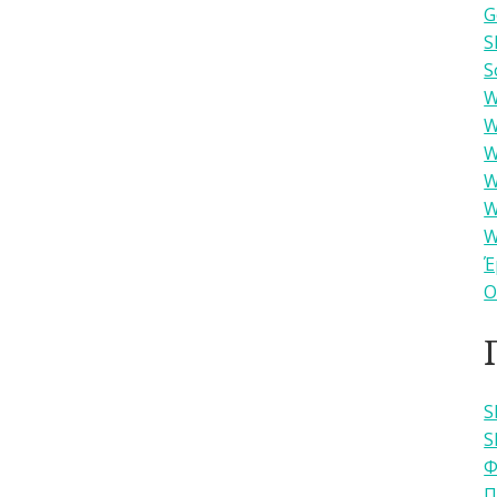
G
S
S
W
W
W
W
W
W
Έ
Ο
S
S
Φ
Π