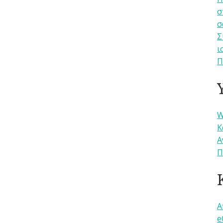
σ
σ
Σ
ι
Π
W
Κ
Α
Π
A
e