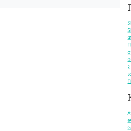
S
S
Φ
Π
σ
σ
Σ
ι
Π
A
e
G