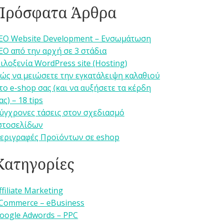
Πρόσφατα Άρθρα
EO Website Development – Ενσωμάτωση
EO από την αρχή σε 3 στάδια
ιλοξενία WordPress site (Hosting)
ώς να μειώσετε την εγκατάλειψη καλαθιού
το e-shop σας (και να αυξήσετε τα κέρδη
ας) – 18 tips
ύγχρονες τάσεις στον σχεδιασμό
στοσελίδων
εριγραφές Προϊόντων σε eshop
Κατηγορίες
ffiliate Marketing
Commerce – eBusiness
oogle Adwords – PPC