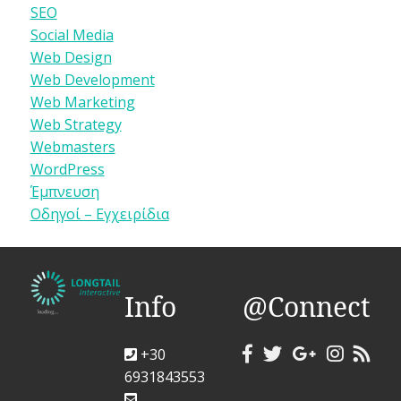
SEO
Social Media
Web Design
Web Development
Web Marketing
Web Strategy
Webmasters
WordPress
Έμπνευση
Οδηγοί – Εγχειρίδια
Info
@Connect
+30
6931843553