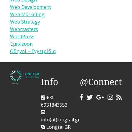
Web Development
Web Marketing
Web Strategy
Webmasters
WordPress
Έμπνευση
Οδηγοί – Εγχειρίδια
Info
@Connect
+30
6931843553
info(at)longtail.gr
LongtailGR