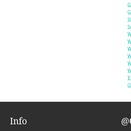
G
G
S
S
W
W
W
W
W
W
Έ
Ο
Info
@