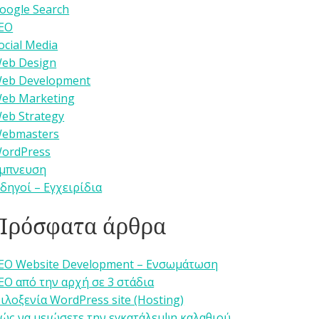
oogle Search
EO
ocial Media
eb Design
eb Development
eb Marketing
eb Strategy
ebmasters
ordPress
μπνευση
δηγοί – Εγχειρίδια
Πρόσφατα άρθρα
EO Website Development – Ενσωμάτωση
EO από την αρχή σε 3 στάδια
ιλοξενία WordPress site (Hosting)
ώς να μειώσετε την εγκατάλειψη καλαθιού