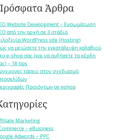
Πρόσφατα Άρθρα
EO Website Development – Ενσωμάτωση
EO από την αρχή σε 3 στάδια
ιλοξενία WordPress site (Hosting)
ώς να μειώσετε την εγκατάλειψη καλαθιού
το e-shop σας (και να αυξήσετε τα κέρδη
ας) – 18 tips
ύγχρονες τάσεις στον σχεδιασμό
στοσελίδων
εριγραφές Προϊόντων σε eshop
Κατηγορίες
ffiliate Marketing
Commerce – eBusiness
oogle Adwords – PPC