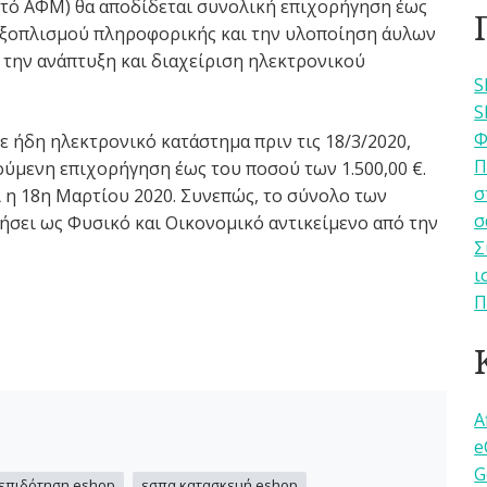
ριτό ΑΦΜ) θα αποδίδεται συνολική επιχορήγηση έως
 εξοπλισμού πληροφορικής και την υλοποίηση άυλων
ό την ανάπτυξη και διαχείριση ηλεκτρονικού
S
S
Φ
ε ήδη ηλεκτρονικό κατάστημα πριν τις 18/3/2020,
Π
ιούμενη επιχορήγηση έως του ποσού των 1.500,00 €.
σ
 η 18η Μαρτίου 2020. Συνεπώς, το σύνολο των
σ
νήσει ως Φυσικό και Οικονομικό αντικείμενο από την
Σ
ι
Π
A
e
G
,
επιδότηση eshop
εσπα κατασκευή eshop