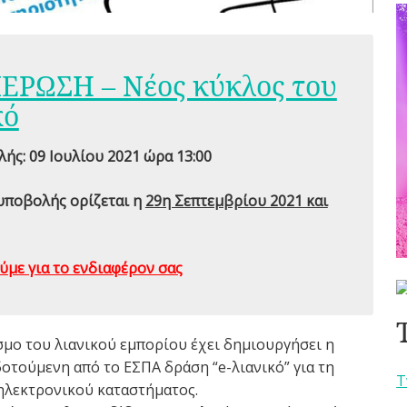
ΡΩΣΗ – Νέος κύκλος του
κό
ς: 09 Ιουλίου 2021 ώρα 13:00
υποβολής ορίζεται η
29η Σεπτεμβρίου 2021 και
ύμε για το ενδιαφέρον σας
σμο του λιανικού εμπορίου έχει δημιουργήσει η
τούμενη από το ΕΣΠΑ δράση “e-λιανικό” για τη
T
ηλεκτρονικού καταστήματος.