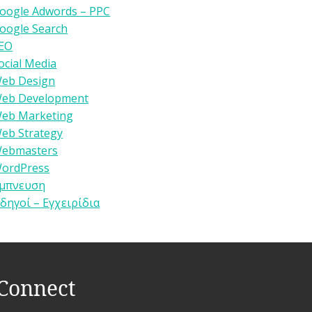
oogle Adwords – PPC
oogle Search
EO
ocial Media
eb Design
eb Development
eb Marketing
eb Strategy
ebmasters
ordPress
μπνευση
δηγοί – Εγχειρίδια
Connect