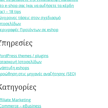
το e-shop σας (και να αυξήσετε τα κέρδη
ας) – 18 tips
ύγχρονες τάσεις στον σχεδιασμό
στοσελίδων
εριγραφές Προϊόντων σε eshop
Υπηρεσίες
ordPress themes / plugins
ατασκευή Ιστοσελίδων
νάπτυξη eshops
ροώθηση στις μηχανές αναζήτησης (SEO)
Κατηγορίες
ffiliate Marketing
Commerce – eBusiness