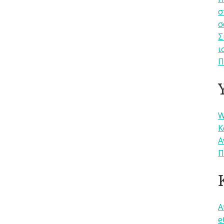
σ
σ
Σ
ι
Π
W
Κ
Α
Π
A
e