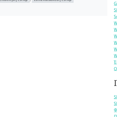
G
S
S
W
W
W
W
W
W
Έ
Ο
S
S
Φ
Π