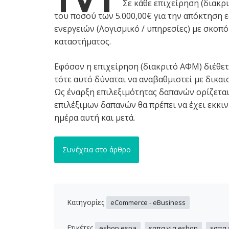
Σε κάθε επιχείρηση (διακ
του ποσού των 5.000,00€ για την απόκτηση
ενεργειών (Λογισμικό / υπηρεσίες) με σκοπ
καταστήματος.
Εφόσον η επιχείρηση (διακριτό ΑΦΜ) διέθετ
τότε αυτό δύναται να αναβαθμιστεί με δικα
Ως έναρξη επιλεξιμότητας δαπανών ορίζεται
επιλέξιμων δαπανών θα πρέπει να έχει εκκι
ημέρα αυτή και μετά.
Συνέχεια στο άρθρο
Κατηγορίες
eCommerce - eBusiness
Ετικέτες
,
,
eshop espa
εσπα για eshop
εσπα 